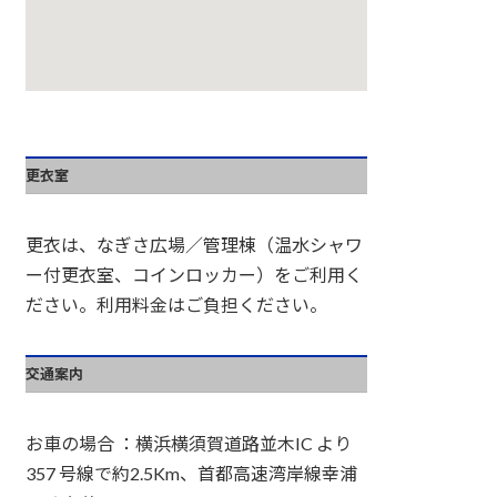
更衣室
更衣は、なぎさ広場／管理棟（温水シャワ
ー付更衣室、コインロッカー）をご利用く
ださい。利用料金はご負担ください。
交通案内
お車の場合 ：横浜横須賀道路並木IC より
357 号線で約2.5Km、首都高速湾岸線幸浦