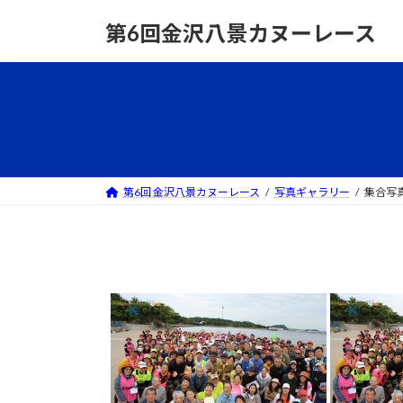
コ
ナ
第6回金沢八景カヌーレース
ン
ビ
テ
ゲ
ン
ー
ツ
シ
へ
ョ
ス
ン
キ
に
ッ
移
第6回 金沢八景カヌーレース
写真ギャラリー
集合写
プ
動