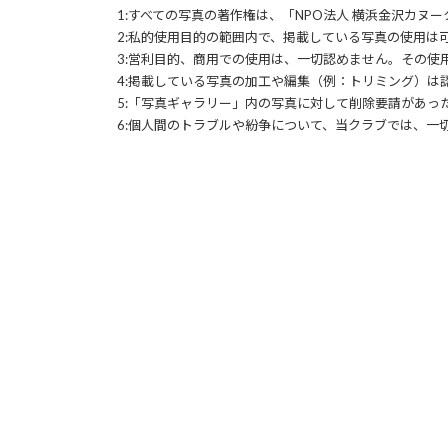
1:すべての写真の著作権は、「NPO法人 横浜金沢カヌ
2:私的使用目的の範囲内で、掲載している写真の使用は
3:営利目的、商用での使用は、一切認めません。その使
4:掲載している写真の加工や編集（例：トリミング）は
5:「写真ギャラリー」内の写真に対して削除要請があっ
6:個人間のトラブルや紛争について、当クラブでは、一