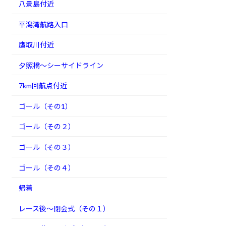
八景島付近
平潟湾航路入口
鷹取川付近
夕照橋～シーサイドライン
7km回航点付近
ゴール（その1）
ゴール（その２）
ゴール（その３）
ゴール（その４）
帰着
レース後～閉会式（その１）