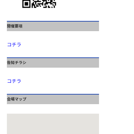
開催要項
コチラ
告知チラシ
コチラ
会場マップ