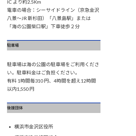
IC より約2.5Km
電車の場合：シーサイドライン（京急金沢
八景～JR 新杉田）「八景島駅」または
「海の公園柴口駅」下車徒歩２分
駐車場
駐車場は海の公園の駐車場をご利用くださ
い。駐車料金はご負担ください。
有料 1時間毎310 円、4時間を超え12時間
以内1,550 円
後援団体
横浜市金沢区役所