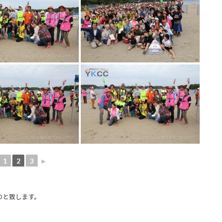
1
2
3
►
のと致します。