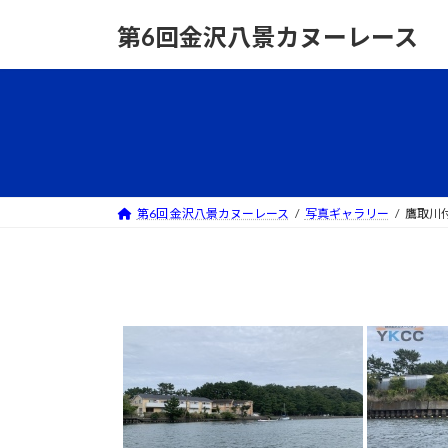
コ
ナ
第6回金沢八景カヌーレース
ン
ビ
テ
ゲ
ン
ー
ツ
シ
へ
ョ
ス
ン
キ
に
ッ
移
第6回 金沢八景カヌーレース
写真ギャラリー
鷹取川
プ
動