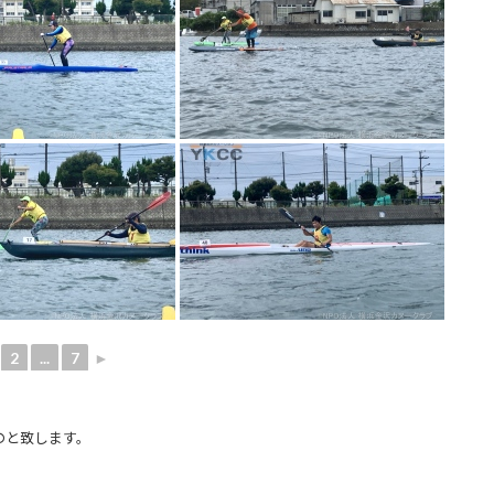
2
...
7
►
のと致します。