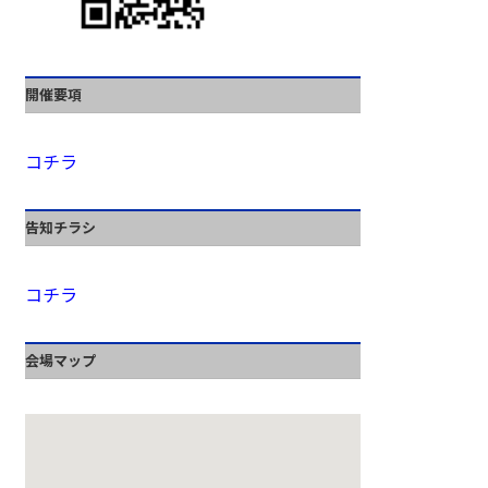
開催要項
コチラ
告知チラシ
コチラ
会場マップ