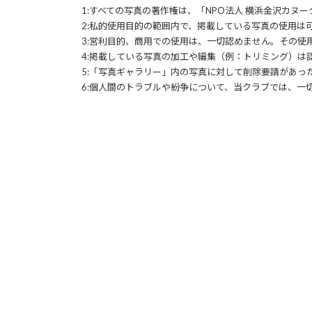
1:すべての写真の著作権は、「NPO法人 横浜金沢カヌ
2:私的使用目的の範囲内で、掲載している写真の使用は
3:営利目的、商用での使用は、一切認めません。その使
4:掲載している写真の加工や編集（例：トリミング）は
5:「写真ギャラリー」内の写真に対して削除要請があっ
6:個人間のトラブルや紛争について、当クラブでは、一