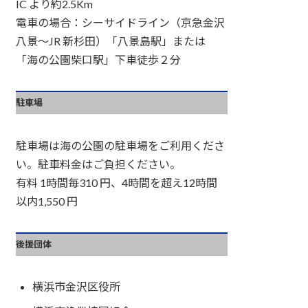
IC より約2.5Km
電車の場合：シーサイドライン（京急金沢
八景～JR 新杉田）「八景島駅」または
「海の公園柴口駅」下車徒歩２分
駐車場
駐車場は海の公園の駐車場をご利用くださ
い。駐車料金はご負担ください。
有料 1時間毎310 円、4時間を超え12時間
以内1,550 円
後援団体
横浜市金沢区役所