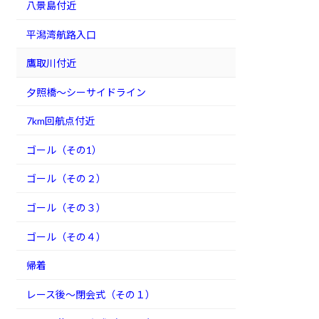
八景島付近
平潟湾航路入口
鷹取川付近
夕照橋～シーサイドライン
7km回航点付近
ゴール（その1）
ゴール（その２）
ゴール（その３）
ゴール（その４）
帰着
レース後～閉会式（その１）