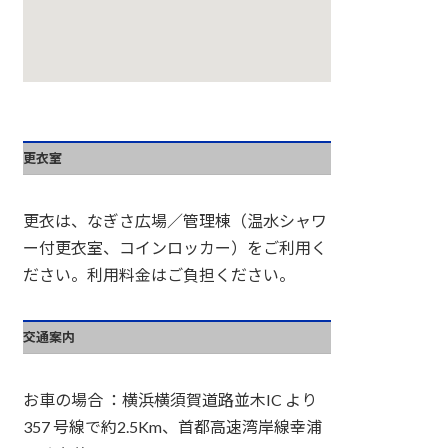
更衣室
更衣は、なぎさ広場／管理棟（温水シャワ
ー付更衣室、コインロッカー）をご利用く
ださい。利用料金はご負担ください。
交通案内
お車の場合 ：横浜横須賀道路並木IC より
357 号線で約2.5Km、首都高速湾岸線幸浦